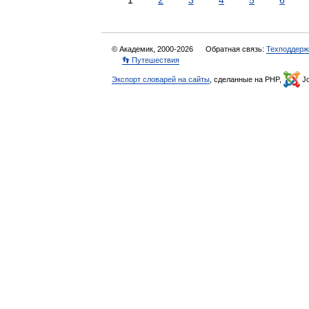
1
2
3
4
5
6
© Академик, 2000-2026
Обратная связь:
Техподдерж
👣 Путешествия
Экспорт словарей на сайты
, сделанные на PHP,
Jo