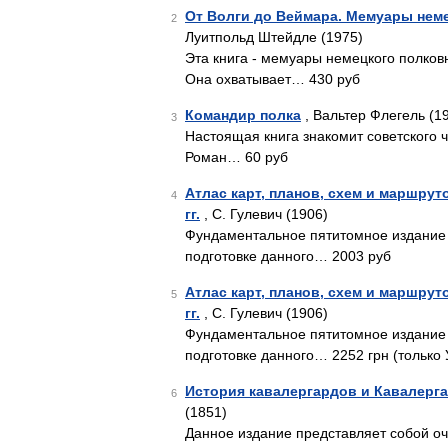
От Волги до Веймара. Мемуары неме
2
Луитпольд Штейдле (1975)
Эта книга - мемуары немецкого полков
Она охватывает… 430 руб
Командир полка
, Вальтер Флегель (1
3
Настоящая книга знакомит советского ч
Роман… 60 руб
Атлас карт, планов, схем и маршрут
4
гг.
, С. Гулевич (1906)
Фундаментальное пятитомное издание 
подготовке данного… 2003 руб
Атлас карт, планов, схем и маршрут
5
гг.
, С. Гулевич (1906)
Фундаментальное пятитомное издание 
подготовке данного… 2252 грн (только 
История кавалергардов и Кавалергар
6
(1851)
Данное издание представляет собой оч