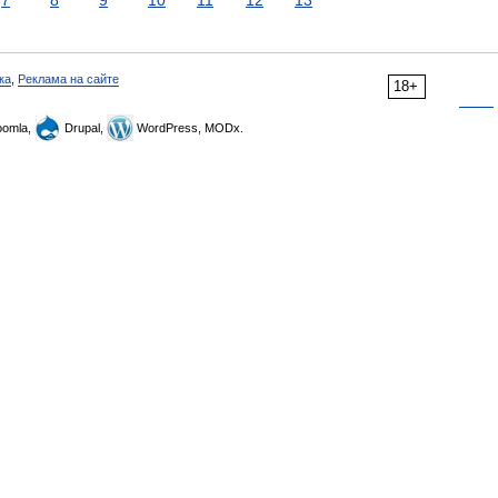
7
8
9
10
11
12
13
ка
,
Реклама на сайте
18+
omla,
Drupal,
WordPress, MODx.