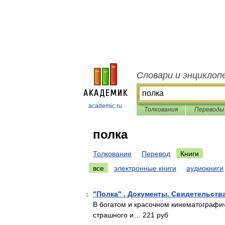
Словари и энциклоп
academic.ru
Толкования
Переводы
полка
Толкование
Перевод
Книги
все
электронные книги
аудиокниги
"Полка" . Документы. Свидетельств
1
В богатом и красочном кинематографич
страшного и… 221 руб