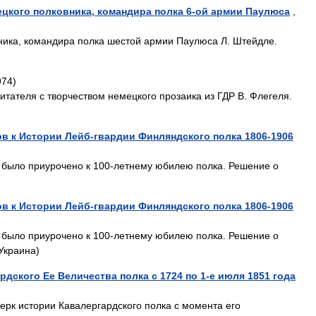
цкого полковника, командира полка 6-ой армии Паулюса
,
ника, командира полка шестой армии Паулюса Л. Штейдле.
974)
итателя с творчеством немецкого прозаика из ГДР В. Флегеля.
ов к Истории Лейб-гвардии Финляндского полка 1806-1906
было приурочено к 100-летнему юбилею полка. Решение о
ов к Истории Лейб-гвардии Финляндского полка 1806-1906
было приурочено к 100-летнему юбилею полка. Решение о
Украина)
дского Ее Величества полка с 1724 по 1-е июля 1851 года
ерк истории Кавалергардского полка с момента его